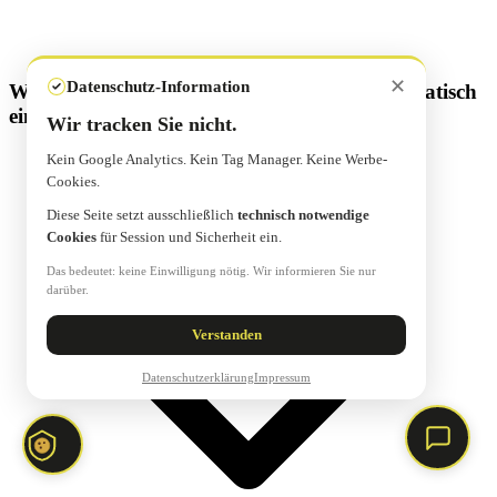
✕
Datenschutz-Information
Werden Updates bei Normänderungen automatisch
eingespielt?
Wir tracken Sie nicht.
Norminator Support
Fragen zu Norminator? Frag mich.
Kein Google Analytics. Kein Tag Manager. Keine Werbe-
Cookies.
Willkommen! Ich bin der Norminator Support-
Diese Seite setzt ausschließlich
technisch notwendige
Assistent. Wie kann ich Ihnen helfen?
Cookies
für Session und Sicherheit ein.
Das bedeutet: keine Einwilligung nötig. Wir informieren Sie nur
darüber.
Verstanden
Datenschutzerklärung
Impressum