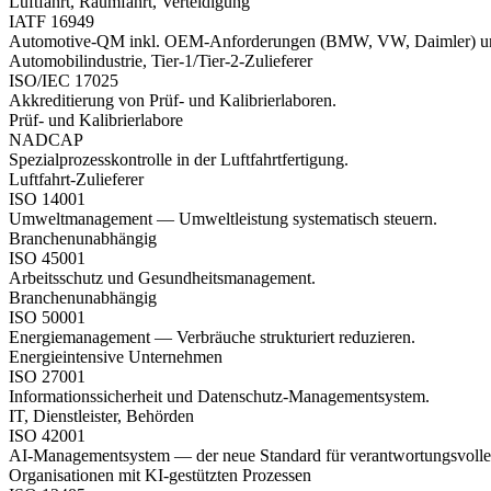
Luftfahrt, Raumfahrt, Verteidigung
IATF 16949
Automotive-QM inkl. OEM-Anforderungen (BMW, VW, Daimler) u
Automobilindustrie, Tier-1/Tier-2-Zulieferer
ISO/IEC 17025
Akkreditierung von Prüf- und Kalibrierlaboren.
Prüf- und Kalibrierlabore
NADCAP
Spezialprozess­kontrolle in der Luftfahrtfertigung.
Luftfahrt-Zulieferer
ISO 14001
Umweltmanagement — Umweltleistung systematisch steuern.
Branchenunabhängig
ISO 45001
Arbeitsschutz und Gesundheitsmanagement.
Branchenunabhängig
ISO 50001
Energiemanagement — Verbräuche strukturiert reduzieren.
Energieintensive Unternehmen
ISO 27001
Informationssicherheit und Datenschutz-Managementsystem.
IT, Dienstleister, Behörden
ISO 42001
AI-Managementsystem — der neue Standard für verantwortungsvolle
Organisationen mit KI-gestützten Prozessen