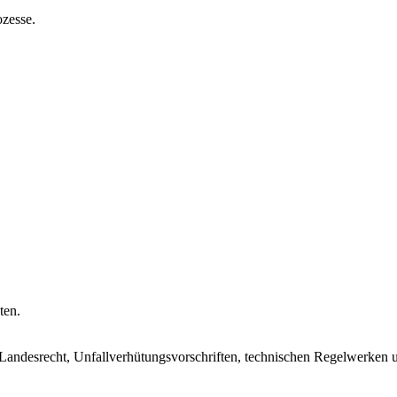
zesse.
ten.
ndesrecht, Unfallverhütungs­vorschriften, technischen Regelwerken 