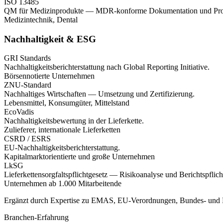
ISO 13485
QM für Medizinprodukte — MDR-konforme Dokumentation und Pro
Medizintechnik, Dental
Nachhaltigkeit & ESG
GRI Standards
Nachhaltigkeits­berichterstattung nach Global Reporting Initiative.
Börsennotierte Unternehmen
ZNU-Standard
Nachhaltiges Wirtschaften — Umsetzung und Zertifizierung.
Lebensmittel, Konsumgüter, Mittelstand
EcoVadis
Nachhaltigkeitsbewertung in der Lieferkette.
Zulieferer, internationale Lieferketten
CSRD / ESRS
EU-Nachhaltigkeits­berichterstattung.
Kapitalmarktorientierte und große Unternehmen
LkSG
Lieferkettensorgfaltspflicht­gesetz — Risikoanalyse und Berichtspflich
Unternehmen ab 1.000 Mitarbeitende
Ergänzt durch Expertise zu EMAS, EU-Verordnungen, Bundes- und La
Branchen-Erfahrung