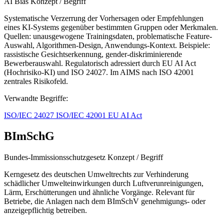
AI Bias
Konzept / Begriff
Systematische Verzerrung der Vorhersagen oder Empfehlungen
eines KI-Systems gegenüber bestimmten Gruppen oder Merkmalen.
Quellen: unausgewogene Trainingsdaten, problematische Feature-
Auswahl, Algorithmen-Design, Anwendungs-Kontext. Beispiele:
rassistische Gesichtserkennung, gender-diskriminierende
Bewerberauswahl. Regulatorisch adressiert durch EU AI Act
(Hochrisiko-KI) und ISO 24027. Im AIMS nach ISO 42001
zentrales Risikofeld.
Verwandte Begriffe:
ISO/IEC 24027
ISO/IEC 42001
EU AI Act
BImSchG
Bundes-Immissionsschutzgesetz
Konzept / Begriff
Kerngesetz des deutschen Umweltrechts zur Verhinderung
schädlicher Umwelteinwirkungen durch Luftverunreinigungen,
Lärm, Erschütterungen und ähnliche Vorgänge. Relevant für
Betriebe, die Anlagen nach dem BImSchV genehmigungs- oder
anzeigepflichtig betreiben.