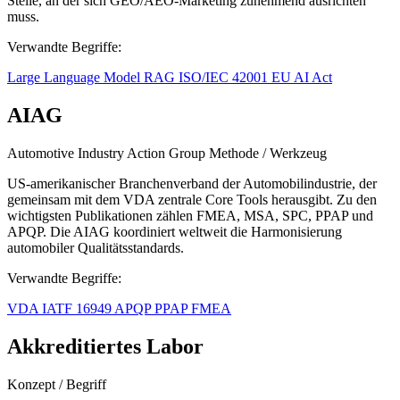
Stelle, an der sich GEO/AEO-Marketing zunehmend ausrichten
muss.
Verwandte Begriffe:
Large Language Model
RAG
ISO/IEC 42001
EU AI Act
AIAG
Automotive Industry Action Group
Methode / Werkzeug
US-amerikanischer Branchenverband der Automobilindustrie, der
gemeinsam mit dem VDA zentrale Core Tools herausgibt. Zu den
wichtigsten Publikationen zählen FMEA, MSA, SPC, PPAP und
APQP. Die AIAG koordiniert weltweit die Harmonisierung
automobiler Qualitätsstandards.
Verwandte Begriffe:
VDA
IATF 16949
APQP
PPAP
FMEA
Akkreditiertes Labor
Konzept / Begriff