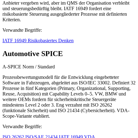
Anbieter vergeben wird, aber im QMS der Organisation verbleibt
und steuerungsbedürftig bleibt. IATF 16949 fordert eine
risikobasierte Steuerung ausgegliederter Prozesse mit definierten
Kriterien.
Verwandte Begriffe:
IATF 16949
Risikobasiertes Denken
Automotive SPICE
A-SPICE
Norm / Standard
Prozessbewertungsmodell für die Entwicklung eingebetteter
Software in Fahrzeugen, abgeleitet aus ISO/IEC 33002. Definiert 32
Prozesse in fünf Kategorien (Primary, Organizational, Supporting,
Reuse, Acquisition) mit Capability Levels 0–5. VW, BMW und
weitere OEMs fordern für sicherheitskritische Steuergeräte
mindestens Level 2 oder 3. Eng verzahnt mit ISO 26262
(funktionale Sicherheit) und ISO 21434 (Cybersicherheit). VDA-
Scope-Variante etabliert.
Verwandte Begriffe:
ISO 26262
ISO/SAE 21434
IATF 16949
VDA