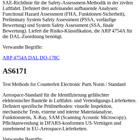
SAE-Richtlinie für die Safety-Assessment-Methodik in der zivilen
Luftfahrt. Definiert drei aufeinander aufbauende Analysen:
Functional Hazard Assessment (FHA, Funktionen-Sicherheit),
Preliminary System Safety Assessment (PSSA, vorläufige
Bewertung) und System Safety Assessment (SSA, finale
Bewertung). Liefert die Risiko-Klassifikation, die ARP 4754A für
die DAL-Zuordnung benötigt.
Verwandte Begriffe:
ARP 4754A
DAL
DO-178C
AS6171
Test Methods for Counterfeit Electronic Parts
Norm / Standard
Aerospace-Standard für die Identifizierung gefälschter
elektronischer Bauteile in Luftfahrt- und Verteidigungs-Lieferketten.
Definiert spezifische Prüfmethoden: visuelle Inspektion,
mechanische Tests, externe und interne Materialanalyse,
Funktionstests, X-Ray, SAM (Scanning Acoustic Microscopy).
Pflichtanwendung in DFARS-konformen US-Verträgen und
zunehmend in EU-Aerospace-Lieferketten.
Verwandte Begriffe: