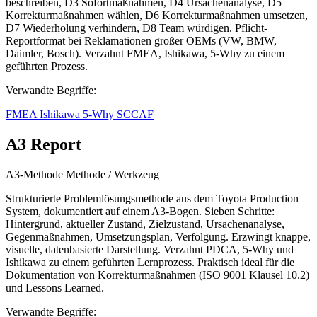
beschreiben, D3 Sofortmaßnahmen, D4 Ursachenanalyse, D5
Korrekturmaßnahmen wählen, D6 Korrekturmaßnahmen umsetzen,
D7 Wiederholung verhindern, D8 Team würdigen. Pflicht-
Reportformat bei Reklamationen großer OEMs (VW, BMW,
Daimler, Bosch). Verzahnt FMEA, Ishikawa, 5-Why zu einem
geführten Prozess.
Verwandte Begriffe:
FMEA
Ishikawa
5-Why
SCCAF
A3 Report
A3-Methode
Methode / Werkzeug
Strukturierte Problemlösungsmethode aus dem Toyota Production
System, dokumentiert auf einem A3-Bogen. Sieben Schritte:
Hintergrund, aktueller Zustand, Zielzustand, Ursachenanalyse,
Gegenmaßnahmen, Umsetzungsplan, Verfolgung. Erzwingt knappe,
visuelle, datenbasierte Darstellung. Verzahnt PDCA, 5-Why und
Ishikawa zu einem geführten Lernprozess. Praktisch ideal für die
Dokumentation von Korrekturmaßnahmen (ISO 9001 Klausel 10.2)
und Lessons Learned.
Verwandte Begriffe: